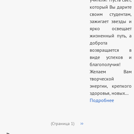
который Вы дарите
своим студентам,
зажигает звезды и
ярко освещает
жизненный путь, а
доброта
возвращается в
виде успехов и
благополучия!
Желаем Вам
творческой
энергии, крепкого
здоровья, новых…
Подробнее
Нумерация
Следующая
››
(Страница 1)
страниц
страница