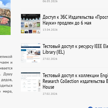
06.05.2026
Доступ к ЭБС Издательства «Прос
Науки» продлен до 6 мая
13.04.2026
Тестовый доступ к ресурсу IEEE Ele
Library (IEL)
еликой
27.02.2026
ечаем и
ивается
.. Душу
Тестовый доступ к коллекции Eng
дедов,
Research Collection издательства B
одиться
House
о мира,
27.02.2026