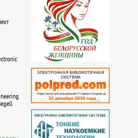
пект
ctronic
ineering
egell