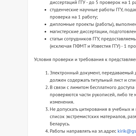
диссертаций ГГУ - до 5 проверок на 1 р
студенческие научные работы ГГУ, пода
проверка на 1 работу;
дипломные проекты (работы), выполнен
магистерские диссертации, подготовле
статьи сотрудников ГГУ, предоставляем
(исключая ПФМТ и Известия ГГУ) - 1 про
Условия проверки и требования к представля
Электронный документ, передаваемый д
должен содержать титульный лист и спи
В связи с лимитом бесплатного доступа
проверяются части рукописей, либо те 
изменения.
Не допускать цитирования в учебных и
список экстремистских материалов, р
Беларусь.
Работы направлять на эл.адрес
kirik@gs