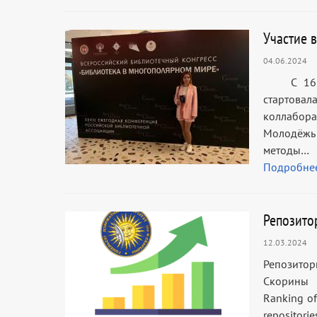
Участие 
04.06.2024
C 16 по 
стартова
коллабор
Молодёжь 
методы…
Подробне
Репозито
12.03.2024
Репозито
Скорины 
Ranking of
repositor