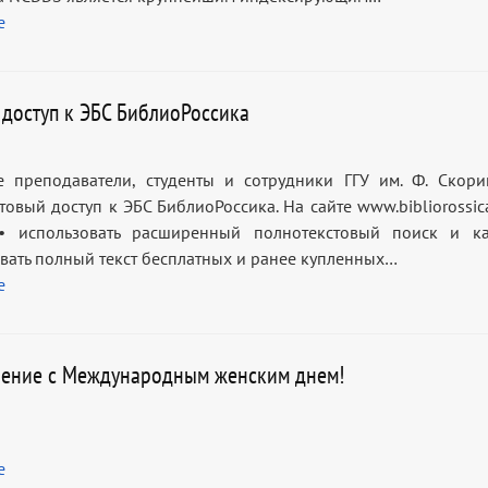
е
 доступ к ЭБС БиблиоРоссика
 преподаватели, студенты и сотрудники ГГУ им. Ф. Скор
товый доступ к ЭБС БиблиоРоссика. На сайте www.bibliorossi
 • использовать расширенный полнотекстовый поиск и ка
вать полный текст бесплатных и ранее купленных…
е
ение с Международным женским днем!
е