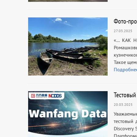
Фото-про
27.03.2025
«… КАК Н
Ромашковы
кузнечико
Такое щем
Подробне
Тестовый
20.03.2025
Уважаемые
тестовый 
Discovery
Платформ