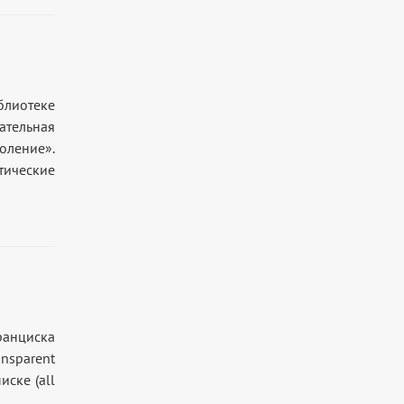
лиотеке
тельная
ление».
тические
ранциска
sparent
иске (all