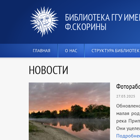
БИБЛИОТЕКА ГГУ ИМ
Ф.СКОРИНЫ
ГЛАВНАЯ
О НАС
СТРУКТУРА БИБЛИОТЕ
НОВОСТИ
Фоторабо
27.03.2025
Обновлено
малая роди
река Прип
Они уцеле
Подробне