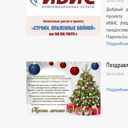
13.01.2025
Добрый д
проект
ИВИС (http
предоста
Пароль:G
Подробне
Поздравл
30.12.2024
Подробне