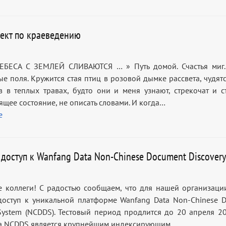
ект по краеведению
ЕБЕСА С ЗЕМЛЕЙ СЛИВАЮТСЯ … » Путь домой. Счастья миг.
е поля. Кружится стая птиц в розовой дымке рассвета, чудятс
в в теплых травах, будто они и меня узнают, стрекочат и ст
ящее состояние, не описать словами. И когда…
е
 доступ к Wanfang Data Non-Chinese Document Discovery
 коллеги! С радостью сообщаем, что для нашей организаци
доступ к уникальной платформе Wanfang Data Non-Chinese 
 System (NCDDS). Тестовый период продлится до 20 апреля 20
а NCDDS является крупнейшим индексирующим…