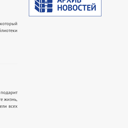
 который
блиотеки
 подарит
ге жизнь,
ели всех