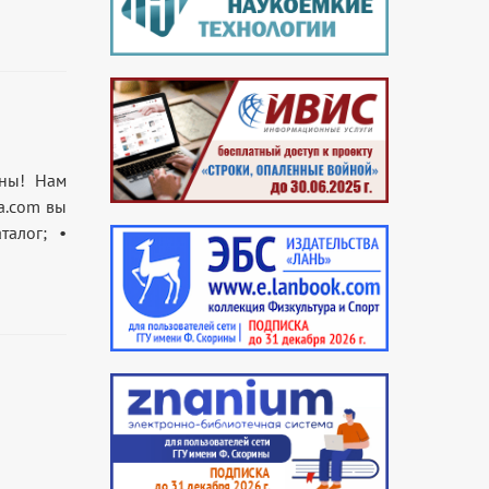
ины! Нам
ca.com вы
талог; •