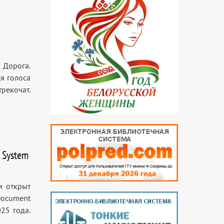
 Дорога.
я голоса
рекочат.
 System
и открыт
Document
25 года.