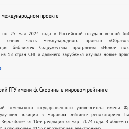
в международном проекте
25 мая 2024 года в Российской государственной биб
ла очная часть международного проекта «Образова
ация библиотек Содружества» программы «Новое поко
из 18 стран СНГ и дальнего зарубежья изучала новые прак
е
рий ГГУ имени ф. Скорины в мировом рейтинге
рий Гомельского государственного университета имени Ф
улучшил позиции в мировом рейтинге репозиториев Tran
 Repositories от 16-й редакции за март 2024 года. В общем сп
ies), включающем 4116 репозиториев, электронных…