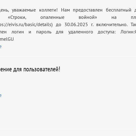
ень, уважаемые коллеги! Нам предоставлен бесплатный 
у «Строки, опаленные войной» на плат
s://eivis.ru/basic/details) до 30.06.2025 г. включительно. 
влен логин и пароль для удаленного доступа: Логин:
omelGU
е
ение для пользователей!
е