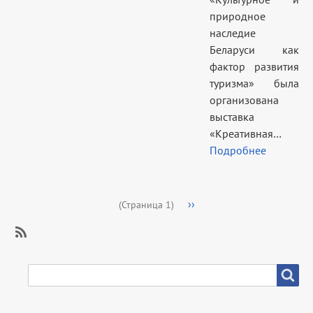
природное
наследие
Беларуси как
фактор развития
туризма» была
организована
выставка
«Креативная…
Подробнее
Нумерация
Следующая
››
(Страница 1)
страниц
страница
SubscribeПодписаться
на
SEARCH
Search
Информационная
работа