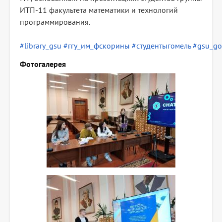
ИТП-11 факультета математики и технологий
программирования.
#library_gsu
#ггу_им_фскорины
#студентыгомель
#gsu_g
Фотогалерея